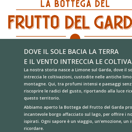
Skip
to
main
content
DOVE IL SOLE BACIA LA TERRA
E IL VENTO INTRECCIA LE COLTIV
La nostra storia nasce a
Limone sul Garda
, dove il s
intreccia le coltivazioni,
custodite nelle antiche lim
montagne. Qui, tra profumi intensi e paesaggi sen
riscoprire le radici del gusto, riportando alla luce r
questo territorio.
Abbiamo aperto la
Bottega del Frutto del Garda
prop
incantevole borgo affacciato sul lago, per offrire i n
ispirati.
Ogni sapore è un viaggio, un’emozione, un 
ricordare.