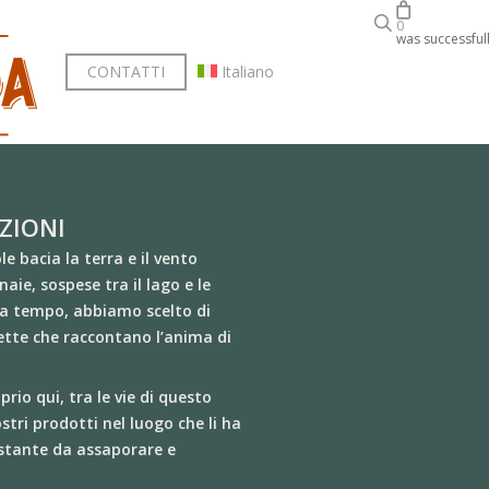
search
SHOP
0
was successful
CONTATTI
Italiano
AZIONI
ole bacia la terra e il vento
onaie
, sospese tra il lago e le
za tempo, abbiamo scelto di
icette che raccontano l’anima di
rio qui, tra le vie di questo
ostri prodotti nel luogo che li ha
istante da assaporare e